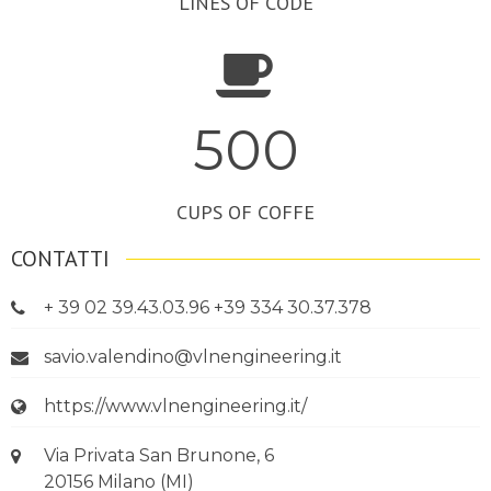
LINES OF CODE
500
CUPS OF COFFE
CONTATTI
+ 39 02 39.43.03.96 +39 334 30.37.378
savio.valendino@vlnengineering.it
https://www.vlnengineering.it/
Via Privata San Brunone, 6
20156 Milano (MI)