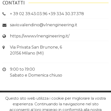
CONTATTI
+ 39 02 39.43.03.96 +39 334 30.37.378
savio.valendino@vlnengineering.it
https://www.vlnengineering.it/
Via Privata San Brunone, 6
20156 Milano (MI)
9:00 to 19:00
Sabato e Domenica chiuso
@2019 VLN ENGINEERING
Questo sito web utilizza i cookie per migliorare la vostra
esperienza. Continuando la navigazione nel sito
acconsenti al loro impiego in conformità alla nostra